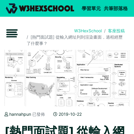
W3Hexsch
(current)
(c
學習單元
共筆部落格
W3HexSchool
客座投稿
[熱門面試題] 從輸入網址列到渲染畫面，過程經歷
了什麼事？
hannahpun
已發佈
2019-10-22
[熱門面試題] 從輸入網