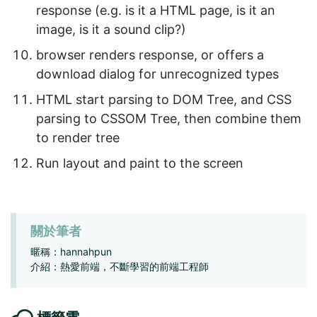
response (e.g. is it a HTML page, is it an
image, is it a sound clip?)
browser renders response, or offers a
download dialog for unrecognized types
HTML start parsing to DOM Tree, and CSS
parsing to CSSOM Tree, then combine them
to render tree
Run layout and paint to the screen
關於筆者
暱稱：hannahpun
介紹：熱愛前端，不斷學習的前端工程師