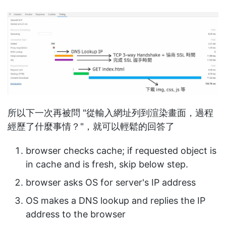
所以下一次再被問 "從輸入網址列到渲染畫面，過程
經歷了什麼事情？"，就可以輕鬆的回答了
browser checks cache; if requested object is
in cache and is fresh, skip below step.
browser asks OS for server's IP address
OS makes a DNS lookup and replies the IP
address to the browser