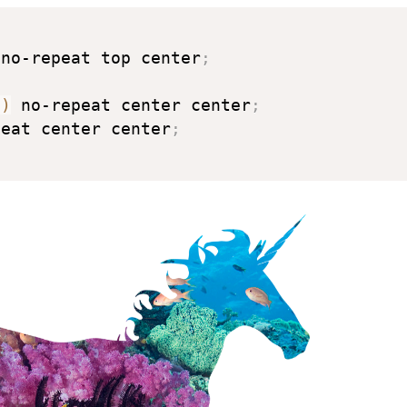
 no-repeat top center
;
)
 no-repeat center center
;
peat center center
;