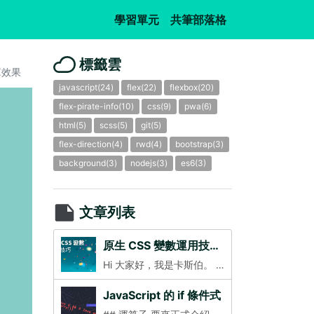
(current)
(current)
學習單元
共筆部落格
標籤雲
罩效果
javascript(24)
flex(22)
flexbox(20)
flex-pirate-info(10)
css(9)
pwa(6)
html(5)
scss(5)
git(5)
flex-direction(4)
rwd(4)
bootstrap(3)
background(3)
nodejs(3)
es6(3)
文章列表
原生 CSS 變數運用技巧（CSS Variables）
Hi 大家好，我是卡斯伯。 這次要跟大家來介紹 CSS 的變數功能，在過去如果要在樣式表中使用變數功能，就會仰賴 Sass、Less 這樣的 CSS 預處理器，因為 CSS 本身是屬於靜態的樣式表，所以傳統上是沒有辦法做到這樣的特性，就只能透過編譯來達到。而現在 CSS 加入了變數功能，也因為此新功能是在原本的樣式表上做加強，所以看起來結構會有些「奇特」！？ 為何樣式表需要變數呢？無論是使用 Sass 做編譯或是現在直接使用 CSS 變數有什麼好處呢？ 1. 統一整個樣式表的樣式：你的紅不代表我的紅。開發的過程中一定會有許多色彩、尺寸是不斷的重複使用，因此原始碼中就可能會產生許多類似但卻不相同的數值，在管理上以及視覺的統一就會有很大的問題。 2. 基於預定的數值做計算：當有了基準數值後，變數還能基於這些值做計算，如上述的更深一點的紅、兩倍的距離等等；調整變數的同時也不需要一一的取代，這些數值都會依據變數直接套用。 以上的兩點改變，讓樣式的管理更為方便、視覺上更有統整性，自然也會加快樣式上的開發。 而 Sass 與 CSS 變數更大的不同是：Sass 編譯後終究是 CSS，而本篇會用純 CSS 來與大家分享 CSS 變數上的獨特之處，包含：混合不同單位的運算、修改 CSS 變數改變整體畫面等技法。 ## 使用 CSS Variables 使用前，大家最關心的一定是支援度，一樣是 IE 不支援，其他大部分都是支援的，以下附上支援圖（2019 年 12 月 [Can I use](https://caniuse.com/#search=css%20variables)）。 ![images](/img/2438C6C3-F844-4386-AFC8-2EA76FB43FC3a8g3c.png) 使用 CSS 變數時也區分為兩個階段： 1. 定義變數：CSS Variables 的變數定義必須定義在 CSS 選取器內，大多數來說會建議定義在 `:root` 最高層級的選取器便於取用。 2. 取用變數值：一般來說宣告變數會使用 `var {變數名稱}` 的方式使用，但在 CSS Variables 則是需要在 **取值時** 才加入 `var (變數名稱)`。 接下來開始來撰寫 CSS Variables 吧！ 記得兩個步驟，**第一個步驟是宣告變數**，我們可以將本範例中會運用到的變數都放在 `:root` 選取器內，並且使用 `--自訂名稱`作為屬性的方式來宣告變數。 ```css :root { --primary: Aquamarine; --background-color: Teal; } ``` 接下來來到取值的階段，取值時前方依然是撰寫我們需要套用的樣式屬性，後方再接著使用 `var (--變數名稱)` 來套用。 ```css body { background: var(--background-color); } ``` 範例圖片： ![images](/img/貼上的影像_2019_12_7_下午7_17aeaz7.png) 範例網址：https://codepen.io/Wcc723/pen/oNgXraG ### 變數搭配 RWD！ 相對於 Sass 的變數來說，CSS 的變數是可以再次改變的，且改變的方式也是依據 CSS 「後者覆蓋前者」的特性，以下就使用 “中斷點” 做為條件來使後者的樣式覆蓋前者吧。 製作響應式時，因為螢幕大小的不同通常會需要調整文字大小來符合需求，最常見的方式就是透過選取器一一覆蓋字體大小，如果透過變數的方式就可以統一切換整體文字大小，不需要一一的調整每個選取器。 ```css :root { --font-size: 14px; } /* 使用變數定義文字大小 */ p { font-size: var(--font-size); } /* 除此之外，還可以透過 calc 用相同變數做運算，讓特定的文字更大獲更小 */ h1 { font-size: calc(var(--font-size) * 1.5); } ``` 接下來只要調整中斷點內的變數，上段的 `p`、`h1` 選取器就會套用新的變數值。 ```css @media (min-width: 480px) { :root { --font-size: 18px; } } ``` 本範例可透過縮放畫面看到不同結果，建議到範例中觀看，範例網址：https://codepen.io/Wcc723/pen/JjodQVJ ### JavaScript 操作 CSS 變數 除了使用覆蓋的方式外，萬能的 JavaScript 也同樣能夠調整 CSS 變數，此方式也就幾乎跳脫所有的限制可自由運用 CSS 變數。 此範例中先預訂了一個變數 `--size`，並且給予值 200px。 ```css :root { --size: 200px; } ``` 設定 CSS Variables 與設定一般 CSS 屬性方式是相同的，先選取 `document.documentElement.root` 就能在下方的 style 設定屬性 `{ '--變數名稱', '值' }`。 ```js const root = document.documentElement; root.style.setProperty('--size', `${this.value}px`) ``` 範例圖片： ![images](/img/貼上的影像_2019_12_7_下午7_18ag57v.png) 範例網址：https://codepen.io/Wcc723/pen/xxbwXZQ ### 使用不科學的 Calc 做計算 除此之外，CSS 中更有一個神奇的運算方法 `calc`，此函式可以無視讓不同單位的數值直接做運算，如百分比與絕對單位運算（ex: 100% - 30px）。CSS Variables 也同樣能夠搭配此方法產生新的值。 calc 是作為函式使用，因此可將預期運算的方法置入 `calc()` 的括號內即可。 ```css .box-1 { width: calc(100% - var(--size)); } ``` [images](/img/貼上的影像_2019_12_7_下午7_19ah7w6.png) 本範例可以透過拖曳 range input 改變寬度的範圍，範例網址看結果：https://codepen.io/Wcc723/pen/OJPVeKd ### 計算色彩 在 CSS 色彩中除了常見的色碼外（ex: #fff），`rgb`、`hls` 也都是常見的色彩標示方式，這些色彩標示方式都是直接置入 **純數值**。因此，也可透過 `calc` 這一個神奇的運算方法來調整它。 此範例使用 rgb、calc 來繪製 CSS 漸層。 ```css /* 定義一個值 */ :root { --c: 255; } /* 搭配不同的運算給予不同的 r, g, b */ body { background-image: linear-gradient( rgb( calc(var(--c) - 60), calc(var(--c) - 40), calc(var(--c)) ), rgb( calc(var(--c) - 20), calc(var(--c) - 10), calc(var(--c)) ) ); } ``` 範例圖片： [images](/img/貼上的影像_2019_12_7_下午7_20aimd0.png) 本範例透過調整 input range 會有白天跟黑夜的切換，範例網址看結果：https://codepen.io/Wcc723/pen/OJPyxVM ### Bootstrap 除了本文所介紹的範例外，應該也會有許多讀者會疑惑 CSS Variables 還有用在哪些地方呢？其實在最主流的 CSS 函式庫中就有包含 CSS Variables 可以運用，主要用途是讓開發者做自訂元件時可以直接取用，且不需要經過編譯。 ``` CSS variables offer similar flexibility to Sass’s variables, but without the need for compilation before being served to the browser. ``` 可以參考：https://getbootstrap.com/docs/4.4/getting-started/theming/#css-variables Bootstrap 預設有提供所有的主題色彩作為變數，因此我們套用 Bootstrap 時可不需要另外撰寫色碼，直接可透過變數取得該色彩。 ```css p { color: var(--primary) } ``` 本範例直接取用 Bootstrap 變數，範例網址直接看：https://codepen.io/Wcc723/pen/bGNdPmZ
JavaScript 的 if 條件式