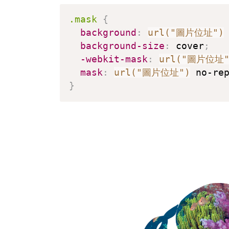
.mask
{
background
:
url("圖片位址")
background-size
:
 cover
;
-webkit-mask
:
url("圖片位址"
mask
:
url("圖片位址")
 no-re
}