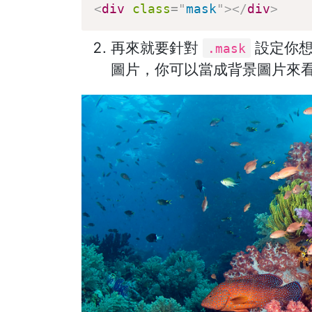
<
div
class
=
"
mask
"
>
</
div
>
再來就要針對
設定你
.mask
圖片，你可以當成背景圖片來