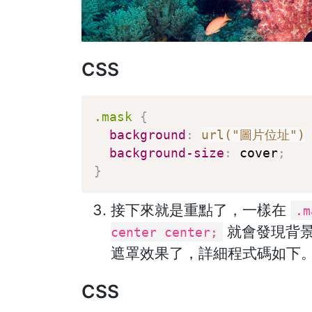
CSS
.mask
{
background
:
url("圖片位址")
background-size
:
 cover
;
}
接下來就是重點了，一樣在
.m
就會發現背
center center;
遮罩效果了，詳細程式碼如下
CSS