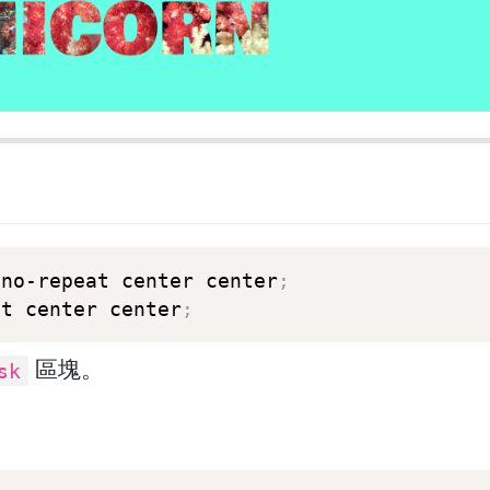
 no-repeat center center
;
at center center
;
區塊。
sk