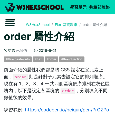
W3Hexsch
(current)
(c
學習單元
共筆部落格
W3HexSchool
Flex 基礎教學
order 屬性介紹
order 屬性介紹
霈霈
已發佈
2019-6-21
#flex-pirate-info
#flex
#order
#flex-direction
前面介紹的屬性我們都是將 CSS 設定在父元素上
面，
則是針對子元素去設定它的排列順序。
order
現在有 1、2、3、4 一共四個區塊依序排列在灰色區
塊內，以下是設定各區塊的
，分別填入不同
order
數值後的效果。
練習範例:
https://codepen.io/peiqun/pen/PrOZPo